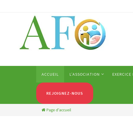
Passer
vers
le
contenu
Passer
ACCUEIL
L’ASSOCIATION
EXERCICE
vers
le
contenu
REJOIGNEZ-NOUS
Page d'accueil