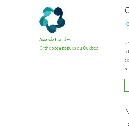
Association des
Un
Orthopédagogues du Québec
à 
co
r