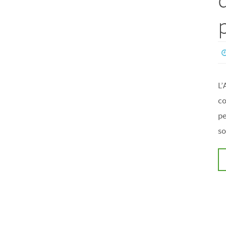
L’
co
pe
so